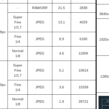
-
RAW/ORF
21,5
2838
3840x
Super
Fine
JPEG
13,1
4029
1/2,7
8px
Fine
JPEG
8,9
6180
1920x
1/4
Normál
JPEG
4,6
11909
1/8
Super
Fine
JPEG
5,1
10614
1/2,7
1280x
0px
Fine
JPEG
3,6
15258
1/4
Normál
JPEG
1,9
28721
1/8