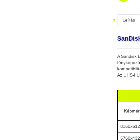
Leírás
SanDis
A Sandisk E
fényképező
kompatibili
Az UHS-I U3
Képmér
8160x612
5760x432