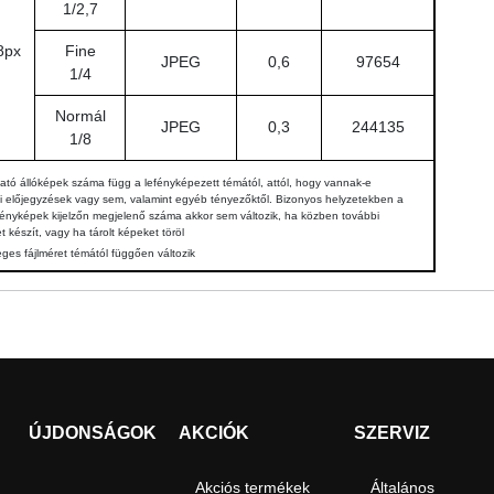
1/2,7
8px
Fine
JPEG
0,6
97654
1/4
Normál
JPEG
0,3
244135
1/8
ható állóképek száma függ a lefényképezett témától, attól, hogy vannak-e
i előjegyzések vagy sem, valamint egyéb tényezőktől. Bizonyos helyzetekben a
fényképek kijelzőn megjelenő száma akkor sem változik, ha közben további
et készít, vagy ha tárolt képeket töröl
eges fájlméret témától függően változik
ÚJDONSÁGOK
AKCIÓK
SZERVIZ
Akciós termékek
Általános