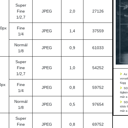
Super
Fine
JPEG
2,0
27126
1/2,7
0px
Fine
JPEG
1,4
37559
1/4
Normál
JPEG
0,9
61033
1/8
Super
Fine
JPEG
1,0
54252
1/2,7
Az 
vonatk
függ
0px
Fine
JPEG
0,8
59752
SDX
1/4
fájlké
már a 
Normál
SD-
JPEG
0,5
97654
több 
1/8
már a 
Super
Fine
JPEG
0,8
69752