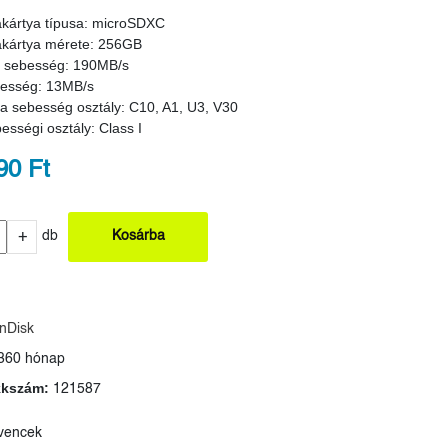
kártya típusa: microSDXC
kártya mérete: 256GB
i sebesség: 190MB/s
besség: 13MB/s
a sebesség osztály: C10, A1, U3, V30
sségi osztály: Class I
90 Ft
+
db
Kosárba
nDisk
360 hónap
kkszám:
121587
vencek