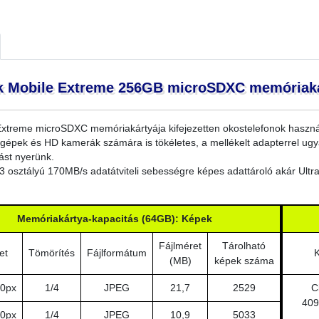
k Mobile Extreme 256GB microSDXC memóriakár
xtreme microSDXC memóriakártyája kifejezetten okostelefonok használa
gépek és HD kamerák számára is tökéletes, a mellékelt adapterrel ug
tást nyerünk.
 osztályú 170MB/s adatátviteli sebességre képes adattároló akár Ultr
Memóriakártya-kapacitás (64GB): Képek
Fájlméret
Tárolható
et
Tömörítés
Fájlformátum
(MB)
képek száma
0px
1/4
JPEG
21,7
2529
C
409
0px
1/4
JPEG
10,9
5033