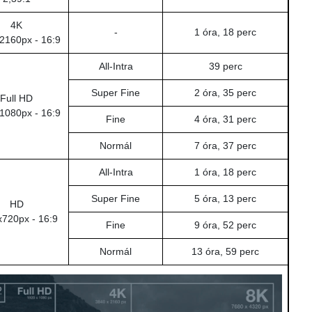
4K
-
1 óra, 18 perc
2160px - 16:9
All-Intra
39 perc
Super Fine
2 óra, 35 perc
Full HD
1080px - 16:9
Fine
4 óra, 31 perc
Normál
7 óra, 37 perc
All-Intra
1 óra, 18 perc
Super Fine
5 óra, 13 perc
HD
720px - 16:9
Fine
9 óra, 52 perc
Normál
13 óra, 59 perc