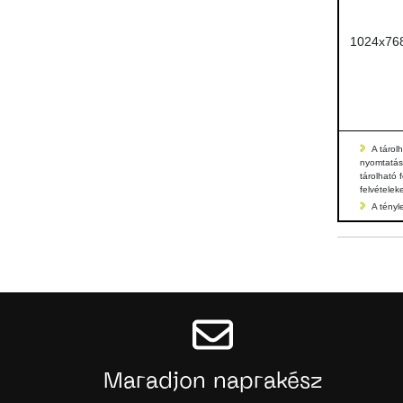
1024x76
A tárol
nyomtatás
tárolható 
felvételek
A tényl
Maradjon naprakész