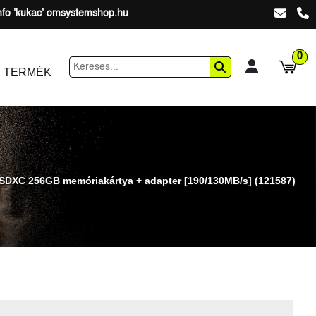
nfo 'kukac' omsystemshop.hu
0
 TERMÉK
SDXC 256GB memóriakártya + adapter [190/130MB/s] (121587)