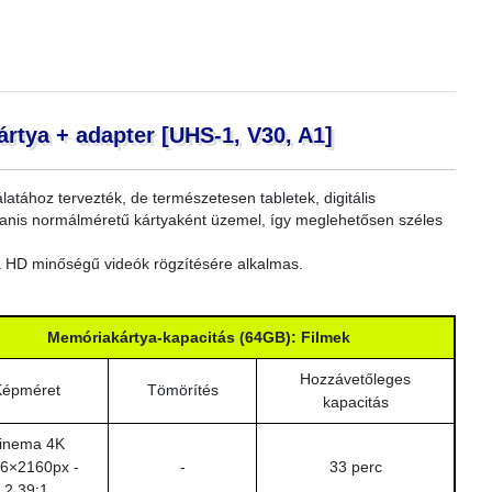
tya + adapter [UHS-1, V30, A1]
tához tervezték, de természetesen tabletek, digitális
yanis normálméretű kártyaként üzemel, így meglehetősen széles
a HD minőségű videók rögzítésére alkalmas.
Memóriakártya-kapacitás (64GB): Filmek
Hozzávetőleges
Képméret
Tömörítés
kapacitás
inema 4K
6×2160px -
-
33 perc
2,39:1