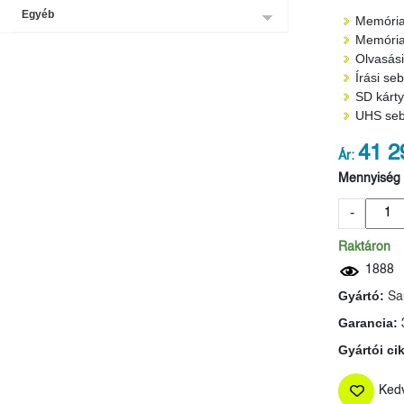
Egyéb
Memória
Memória
Olvasás
Írási se
SD kárty
UHS sebe
41 2
Ár:
Mennyiség
-
Raktáron
1888
Gyártó:
Sa
Garancia:
Gyártói ci
Ked