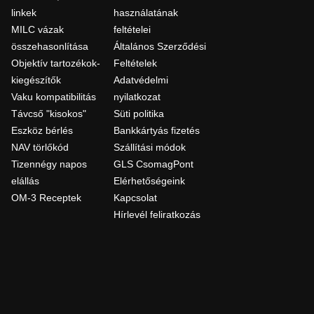
linkek
használatának
MILC vázak
feltételei
összehasonlítása
Általános Szerződési
Objektív tartozékok-
Feltételek
kiegészítők
Adatvédelmi
Vaku kompatibilitás
nyilatkozat
Távcső "kisokos"
Süti politika
Eszköz bérlés
Bankkártyás fizetés
NAV törlőkód
Szállítási módok
Tizennégy napos
GLS CsomagPont
elállás
Elérhetőségeink
OM-3 Receptek
Kapcsolat
Hírlevél feliratkozás