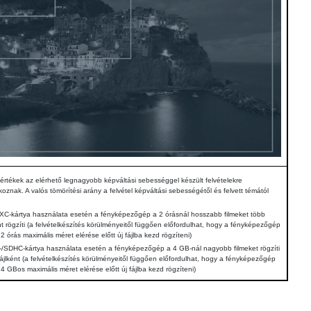
értékek az elérhető legnagyobb képváltási sebességgel készült felvételekre
oznak. A valós tömörítési arány a felvétel képváltási sebességétől és felvett témától
C-kártya használata esetén a fényképezőgép a 2 órásnál hosszabb filmeket több
nt rögzíti (a felvételkészítés körülményeitől függően előfordulhat, hogy a fényképezőgép
2 órás maximális méret elérése előtt új fájlba kezd rögzíteni)
/SDHC-kártya használata esetén a fényképezőgép a 4 GB-nál nagyobb filmeket rögzíti
fájlként (a felvételkészítés körülményeitől függően előfordulhat, hogy a fényképezőgép
4 GBos maximális méret elérése előtt új fájlba kezd rögzíteni)