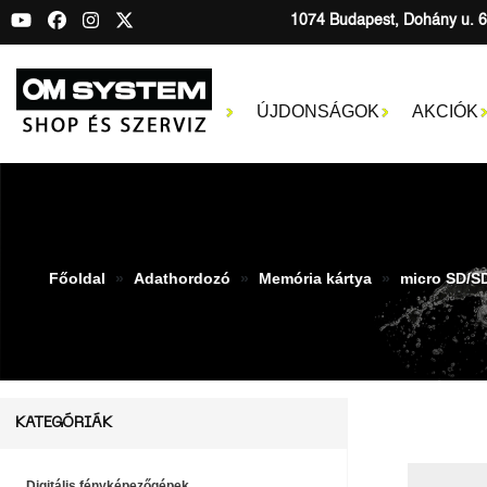
1074 Budapest, Dohány u. 6
ÚJDONSÁGOK
AKCIÓK
Főoldal
Adathordozó
Memória kártya
micro SD/S
KATEGÓRIÁK
Digitális fényképezőgépek