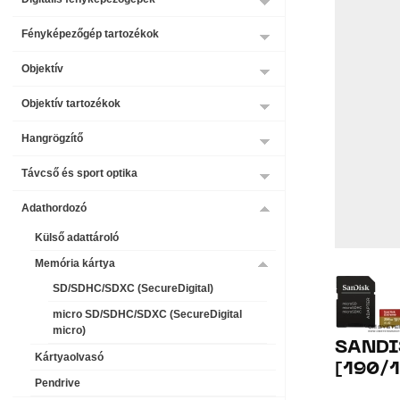
Fényképezőgép tartozékok
Objektív
Objektív tartozékok
Hangrögzítő
Távcső és sport optika
Adathordozó
Külső adattároló
Memória kártya
SD/SDHC/SDXC (SecureDigital)
micro SD/SDHC/SDXC (SecureDigital
micro)
SANDI
Kártyaolvasó
[190/
Pendrive