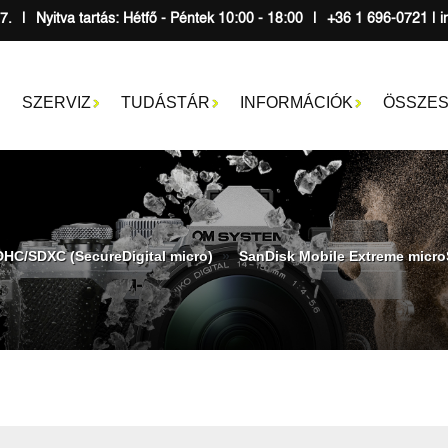
7.
|
Nyitva tartás: Hétfő - Péntek 10:00 - 18:00
|
+36 1 696-0721 | i
SZERVIZ
TUDÁSTÁR
INFORMÁCIÓK
ÖSSZES
DHC/SDXC (SecureDigital micro)
SanDisk Mobile Extreme micro