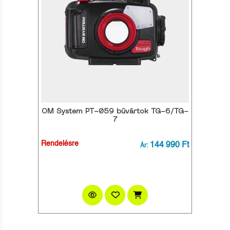
OM System PT-059 búvártok TG-6/TG-
7
Rendelésre
144 990 Ft
Ár: