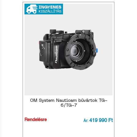
OM System Nauticam búvártok TG-
6/TG-7
Rendelésre
419 990 Ft
Ár: