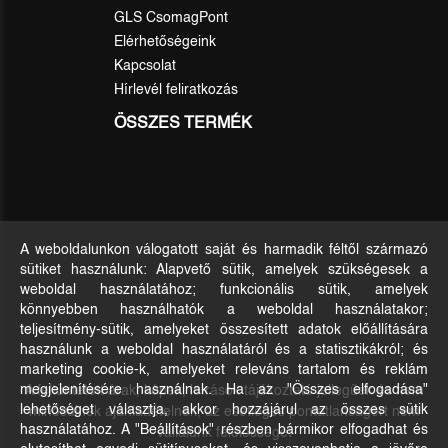
GLS CsomagPont
Elérhetőségeink
Kapcsolat
Hírlevél feliratkozás
ÖSSZES TERMÉK
A weboldalunkon válogatott saját és harmadik féltől származó
sütiket használunk: Alapvető sütik, amelyek szükségesek a
weboldal használatához; funkcionális sütik, amelyek
könnyebben használhatók a weboldal használatakor;
teljesítmény-sütik, amelyeket összesített adatok előállítására
használunk a weboldal használatáról és a statisztikákról; és
marketing cookie-k, amelyeket releváns tartalom és reklám
A feltüntetett árak, képek, leírások tájékoztató jellegűek és nem
megjelenítésére használnak. Ha az "Összes elfogadása"
lehetőséget választja, akkor hozzájárul az összes sütik
minősülnek ajánlattételnek, az esetleges pontatlanságért nem
használatához. A "Beállítások" részben bármikor elfogadhat és
vállalunk felelősséget