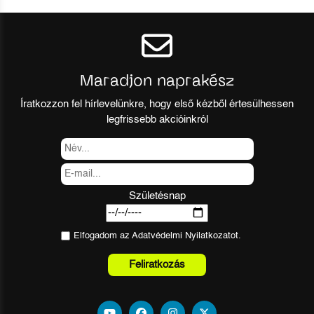
Maradjon naprakész
Íratkozzon fel hírlevelünkre, hogy első kézből értesülhessen
legfrissebb akcióinkról
Születésnap
Elfogadom az
Adatvédelmi Nyilatkozat
ot.
Feliratkozás