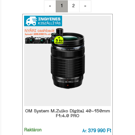
«
1
2
»
OM System M.Zuiko Digital 40-150mm
F1:4.0 PRO
Raktáron
379 990 Ft
Ár: