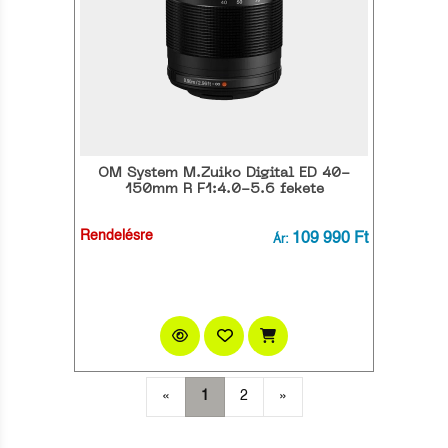
OM System M.Zuiko Digital ED 40-
150mm R F1:4.0-5.6 fekete
Rendelésre
109 990 Ft
Ár:
«
1
2
»