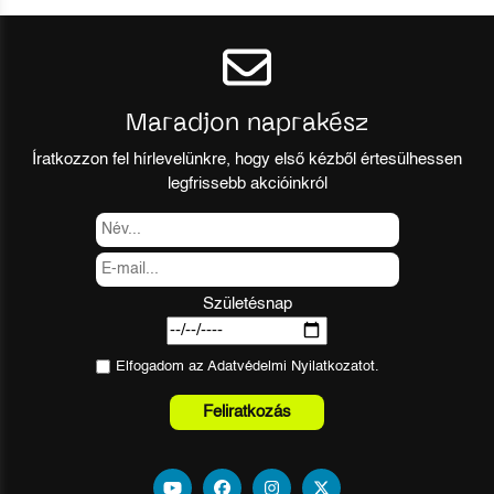
Maradjon naprakész
Íratkozzon fel hírlevelünkre, hogy első kézből értesülhessen
legfrissebb akcióinkról
Születésnap
Elfogadom az
Adatvédelmi Nyilatkozat
ot.
Feliratkozás