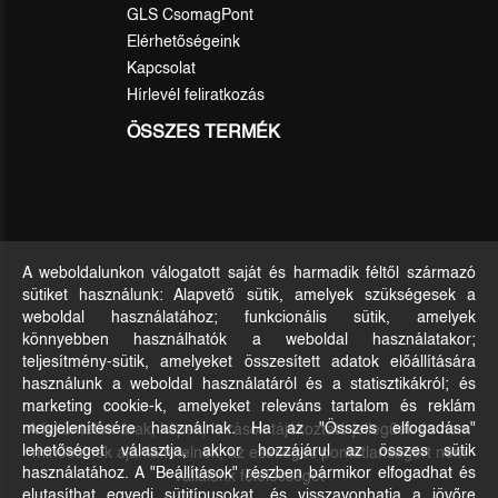
GLS CsomagPont
Elérhetőségeink
Kapcsolat
Hírlevél feliratkozás
ÖSSZES TERMÉK
A weboldalunkon válogatott saját és harmadik féltől származó
sütiket használunk: Alapvető sütik, amelyek szükségesek a
weboldal használatához; funkcionális sütik, amelyek
könnyebben használhatók a weboldal használatakor;
teljesítmény-sütik, amelyeket összesített adatok előállítására
használunk a weboldal használatáról és a statisztikákról; és
marketing cookie-k, amelyeket releváns tartalom és reklám
A feltüntetett árak, képek, leírások tájékoztató jellegűek és nem
megjelenítésére használnak. Ha az "Összes elfogadása"
lehetőséget választja, akkor hozzájárul az összes sütik
minősülnek ajánlattételnek, az esetleges pontatlanságért nem
használatához. A "Beállítások" részben bármikor elfogadhat és
vállalunk felelősséget
elutasíthat egyedi sütitípusokat, és visszavonhatja a jövőre