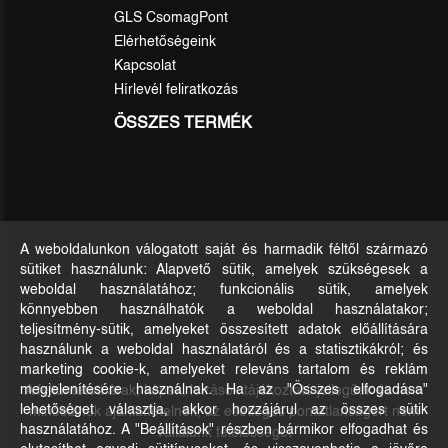
GLS CsomagPont
Elérhetőségeink
Kapcsolat
Hírlevél feliratkozás
ÖSSZES TERMÉK
A weboldalunkon válogatott saját és harmadik féltől származó
sütiket használunk: Alapvető sütik, amelyek szükségesek a
weboldal használatához; funkcionális sütik, amelyek
könnyebben használhatók a weboldal használatakor;
teljesítmény-sütik, amelyeket összesített adatok előállítására
használunk a weboldal használatáról és a statisztikákról; és
marketing cookie-k, amelyeket releváns tartalom és reklám
A feltüntetett árak, képek, leírások tájékoztató jellegűek és nem
megjelenítésére használnak. Ha az "Összes elfogadása"
lehetőséget választja, akkor hozzájárul az összes sütik
minősülnek ajánlattételnek, az esetleges pontatlanságért nem
használatához. A "Beállítások" részben bármikor elfogadhat és
vállalunk felelősséget