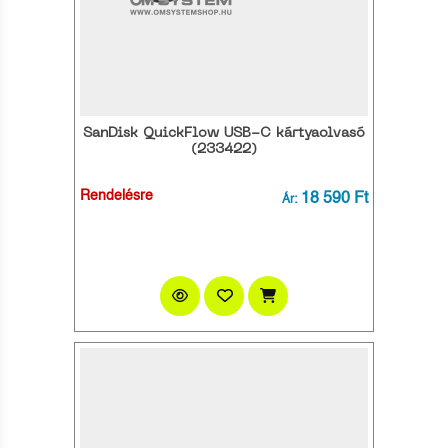
SanDisk QuickFlow USB-C kártyaolvasó
(233422)
Rendelésre
18 590 Ft
Ár: