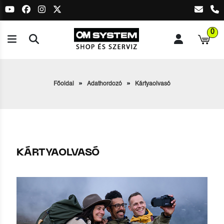
0
Főoldal
Adathordozó
Kártyaolvasó
KÁRTYAOLVASÓ