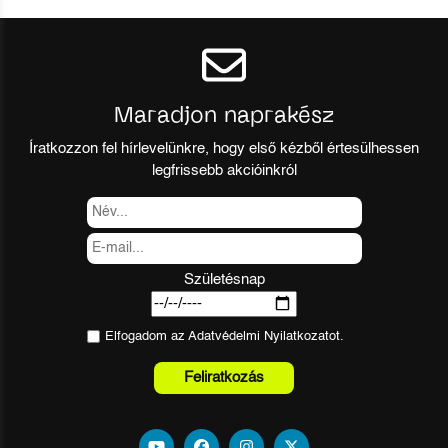
Maradjon naprakész
Íratkozzon fel hírlevelünkre, hogy első kézből értesülhessen
legfrissebb akcióinkról
Születésnap
Elfogadom az
Adatvédelmi Nyilatkozat
ot.
Feliratkozás