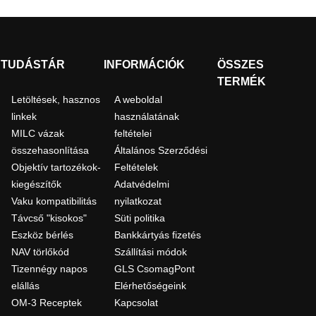
TUDÁSTÁR
INFORMÁCIÓK
ÖSSZES
TERMÉK
Letöltések, hasznos
A weboldal
linkek
használatának
MILC vázak
feltételei
összehasonlítása
Általános Szerződési
Objektív tartozékok-
Feltételek
kiegészítők
Adatvédelmi
Vaku kompatibilitás
nyilatkozat
Távcső "kisokos"
Süti politika
Eszköz bérlés
Bankkártyás fizetés
NAV törlőkód
Szállítási módok
Tizennégy napos
GLS CsomagPont
elállás
Elérhetőségeink
OM-3 Receptek
Kapcsolat