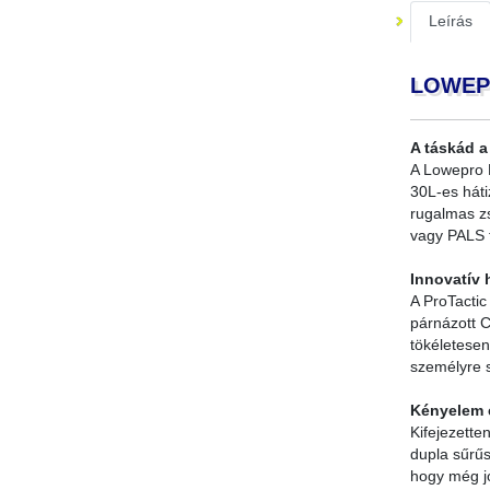
Leírás
LOWEPRO
A táskád a
A Lowepro P
30L-es háti
rugalmas zs
vagy PALS 
Innovatív 
A ProTactic
párnázott C
tökéletesen
személyre s
Kényelem 
Kifejezette
dupla sűrűs
hogy még jo