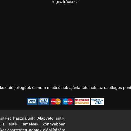
regisztráció <-
ájékoztató jellegűek és nem minősülnek ajánlattételnek, az esetleges pon
tiket használunk: Alapvető sütik,
lis sütik, amelyek könnyebben
et összesített adatok előállítására