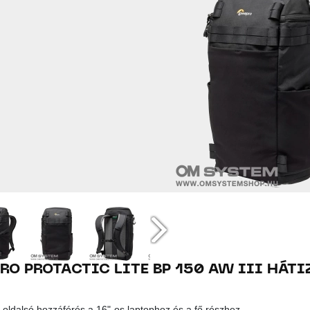
RO PROTACTIC LITE BP 150 AW III HÁT
 oldalsó hozzáférés a 16"-os laptophoz és a fő részhez