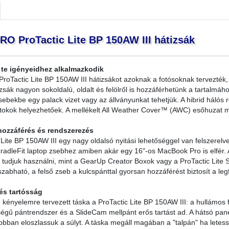
 ProTactic Lite BP 150AW III hátizsák
 te igényeidhez alkalmazkodik
roTactic Lite BP 150AW III hátizsákot azoknak a fotósoknak tervezték,
zsák nagyon sokoldalú, oldalt és felölről is hozzáférhetünk a tartalmáh
ebekbe egy palack vizet vagy az állványunkat tehetjük. A hibrid hálós
tokok helyezhetőek. A mellékelt All Weather Cover™ (AWC) esőhuzat m
hozzáférés és rendszerezés
 Lite BP 150AW III egy nagy oldalsó nyitási lehetőséggel van felszerelve
radleFit laptop zsebhez amiben akár egy 16"-os MacBook Pro is elfér. 
 tudjuk használni, mint a GearUp Creator Boxok vagy a ProTactic Lite S
zabható, a felső zseb a kulcspánttal gyorsan hozzáférést biztosít a l
és tartósság
n kényelemre tervezett táska a ProTactic Lite BP 150AW III: a hullámos f
égű pántrendszer és a SlideCam mellpánt erős tartást ad. A hátsó panel
bban eloszlassuk a súlyt. A táska megáll magában a "talpán" ha letes