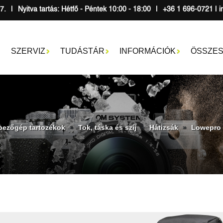
7.
|
Nyitva tartás: Hétfő - Péntek 10:00 - 18:00
|
+36 1 696-0721 | i
SZERVIZ
TUDÁSTÁR
INFORMÁCIÓK
ÖSSZES
ezőgép tartozékok
Tok, táska és szíj
Hátizsák
Lowepro 