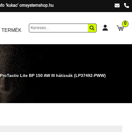
nfo 'kukac' omsystemshop.hu
0
 TERMÉK
ProTactic Lite BP 150 AW III hátizsák (LP37492-PWW)