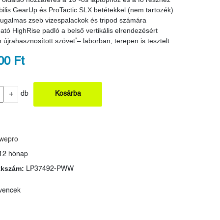
ilis GearUp és ProTactic SLX betétekkel (nem tartozék)
rugalmas zseb vizespalackok és tripod számára
tó HighRise padló a belső vertikális elrendezésért
*
újrahasznosított szövet
– laborban, terepen is tesztelt
00 Ft
+
db
Kosárba
wepro
12 hónap
kkszám:
LP37492-PWW
vencek