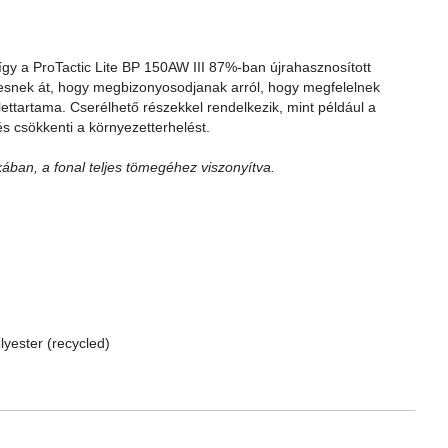
, így a ProTactic Lite BP 150AW III 87%-ban újrahasznosított
 esnek át, hogy megbizonyosodjanak arról, hogy megfelelnek
lettartama. Cserélhető részekkel rendelkezik, mint például a
és csökkenti a környezetterhelést.
kában, a fonal teljes tömegéhez viszonyítva.
yester (recycled)