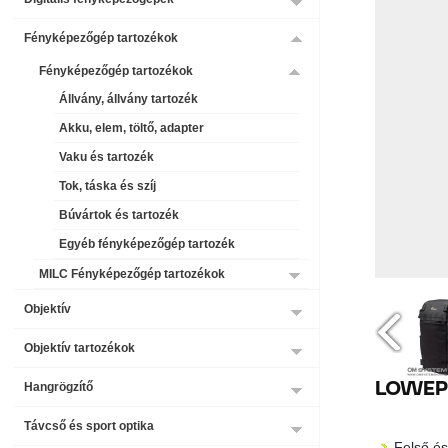
Fényképezőgép tartozékok
Fényképezőgép tartozékok
Állvány, állvány tartozék
Akku, elem, töltő, adapter
Vaku és tartozék
Tok, táska és szíj
Búvártok és tartozék
Egyéb fényképezőgép tartozék
MILC Fényképezőgép tartozékok
Objektív
Objektív tartozékok
Hangrögzítő
LOWEP
Távcső és sport optika
Felső és