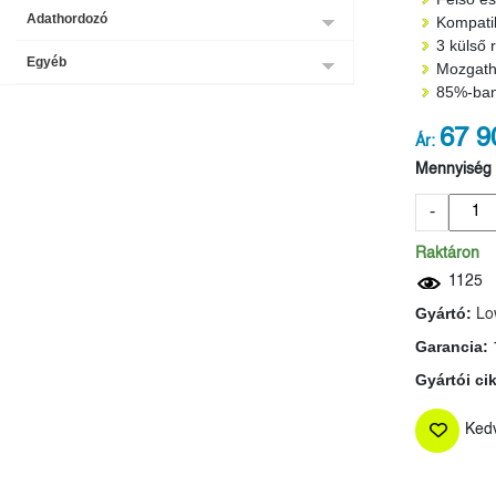
Adathordozó
Kompatib
3 külső 
Egyéb
Mozgatha
85%-ban 
67 9
Ár:
Mennyiség
-
Raktáron
1125
Gyártó:
Lo
Garancia:
Gyártói ci
Ked