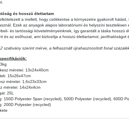
i.
tóság és hosszú élettartam
lkötelezett a mellett, hogy csökkentse a környezetre gyakorolt ​​hatást
sznál. Ezek az anyagok alapos laboratóriumi és helyszíni tesztelésen
ybeli- és tartóssági követelményeinknek, így garantált a táska hosszú é
nt és az esőhuzat, ami biztosítja a hosszú élettartamot, javíthatóságot 
2 szabvány szerint mérve, a felhasznált újrahasznosított fonal százalé
specifikációk:
93kg
ekesz méretei: 13x24x40cm
tek: 15x26x47cm
esz méretei: 1,6x23x33cm
sz méretei: 14x24x4cm
gat: 25L
: 150D Polyester Span (recycled), 500D Polyester (recycled), 600D Pol
: 200D Polyester (recycled)
kete