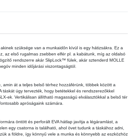
 akinek szüksége van a munkaidőn kívül is egy hátizsákra. Ez a
oz, az első rugalmas zsebben elfér pl. a kabátunk, míg az oldalsó
 rögzítő rendszerre akár SlipLock™ fülek, akár sztenderd MOLLE
egóv minden időjárási viszontagságtól.
, amin át a teljes belső térhez hozzáférünk, többek között a
A táskát úgy tervezték, hogy betétekkel és rendszerezőkkel
LX-ek. Vertikálisan állítható magasságú elválasztókkal a belső tér
egfontosabb apróságaink számára.
ormára öntött és perforált EVA hátlap javítja a légáramlást, a
en egy csatorna is található, ahol övet tudunk a táskához adni,
szük a földre, így könnyű vele a munka és könnyebb az eszközhöz