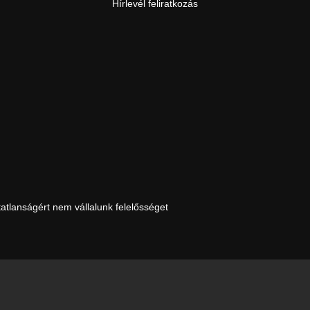
Hírlevél feliratkozás
tatlanságért nem vállalunk felelősséget