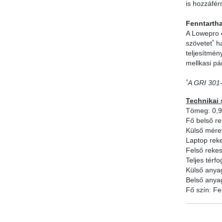
is hozzáférn
Fenntartha
A Lowepro e
*
szövetet
ha
teljesítmén
mellkasi pá
*
A GRI 301-
Technikai 
Tömeg: 0,
Fő belső r
Külső mére
Laptop rek
Felső reke
Teljes térfo
Külső anyag
Belső anyag
Fő szín: Fe