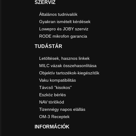
SZERVIZ
Általános tudnivalók
Gyakran ismételt kérdések
Lowepro és JOBY szerviz
RODE mikrofon garancia
TUDÁSTÁR
Letöltések, hasznos linkek
MILC vázak összehasonlítása
Objektív tartozékok-kiegészítők
Vaku kompatibilitás
Távcső "kisokos"
Eszköz bérlés
NAV törlőkód
Tizennégy napos elállás
OM-3 Receptek
INFORMÁCIÓK