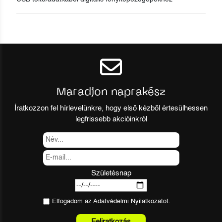
Maradjon naprakész
Íratkozzon fel hírlevelünkre, hogy első kézből értesülhessen
legfrissebb akcióinkról
Születésnap
Elfogadom az
Adatvédelmi Nyilatkozat
ot.
Feliratkozás