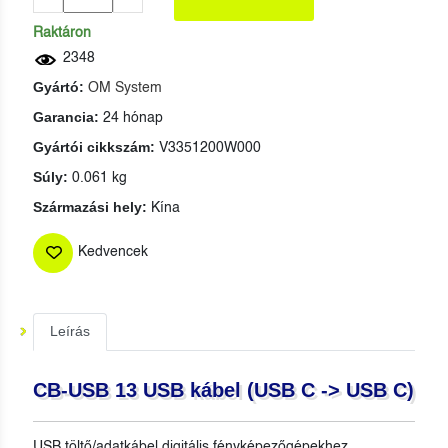
Raktáron
2348
Gyártó:
OM System
Garancia:
24 hónap
Gyártói cikkszám:
V3351200W000
Súly:
0.061 kg
Származási hely:
Kína
Kedvencek
Leírás
CB-USB 13 USB kábel (USB C -> USB C)
USB töltő/adatkábel digitális fényképezőgépekhez