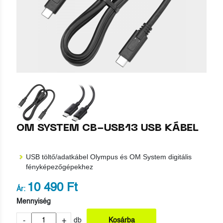
OM SYSTEM CB-USB13 USB KÁBEL
USB töltő/adatkábel Olympus és OM System digitális
fényképezőgépekhez
10 490 Ft
Ár:
Mennyiség
-
+
db
Kosárba