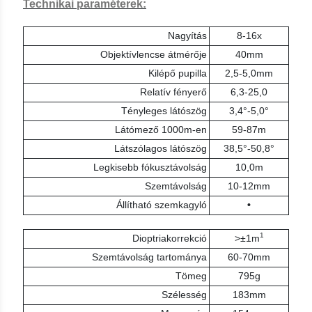
Technikai paraméterek:
Nagyítás
8-16x
Objektívlencse átmérője
40mm
Kilépő pupilla
2,5-5,0mm
Relatív fényerő
6,3-25,0
Tényleges látószög
3,4°-5,0°
Látómező 1000m-en
59-87m
Látszólagos látószög
38,5°-50,8°
Legkisebb fókusztávolság
10,0m
Szemtávolság
10-12mm
Állítható szemkagyló
•
1
Dioptriakorrekció
>±1m
Szemtávolság tartománya
60-70mm
Tömeg
795g
Szélesség
183mm