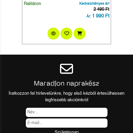
Raktáron
Kedvezményes ár!
2 490 Ft
1 990 Ft
Ár:
Maradjon naprakész
Íratkozzon fel hírlevelünkre, hogy első kézből értesülhessen
legfrissebb akcióinkról
Születésnap