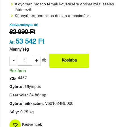
A gyorsan mozgó témák követésére optimalizált, széles
látómező
Könnyű, ergonomikus design a maximális
Kedvezményes ár!
62 990 Ft
53 542 Ft
Ár:
Mennyiség
-
+
db
Kosárba
Raktáron
4457
Gyártó:
Olympus
Garancia:
24 hónap
Gyártói cikkszám:
V501024BU000
Súly:
0.79 kg
Kedvencek