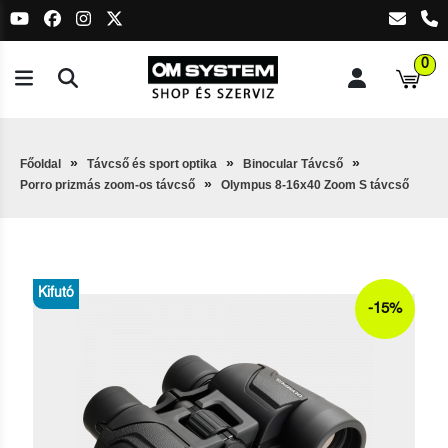
0
Főoldal
Távcső és sport optika
Binocular Távcső
Porro prizmás zoom-os távcső
Olympus 8-16x40 Zoom S távcső
Kifutó
-15%