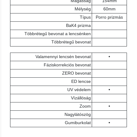
Magasság
154mm
Mélység
60mm
Típus
Porro prizmás
BaK4 prizma
Többrétegű bevonat a lencsénken
Többrétegű bevonat
Valamennyi lencsén bevonat
•
Fáziskorrekciós bevonat
ZERO bevonat
ED lencse
UV védelem
•
Vízállóság
Zoom
•
Nagylátószög
Gumiburkolat
•