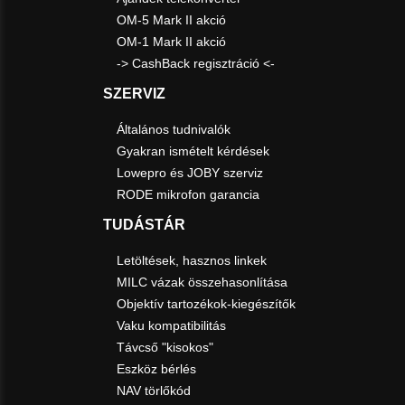
OM-5 Mark II akció
OM-1 Mark II akció
-> CashBack regisztráció <-
SZERVIZ
Általános tudnivalók
Gyakran ismételt kérdések
Lowepro és JOBY szerviz
RODE mikrofon garancia
TUDÁSTÁR
Letöltések, hasznos linkek
MILC vázak összehasonlítása
Objektív tartozékok-kiegészítők
Vaku kompatibilitás
Távcső "kisokos"
Eszköz bérlés
NAV törlőkód