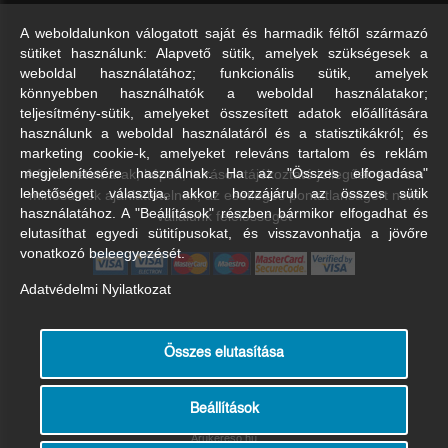
A weboldalunkon válogatott saját és harmadik féltől származó
sütiket használunk: Alapvető sütik, amelyek szükségesek a
weboldal használatához; funkcionális sütik, amelyek
könnyebben használhatók a weboldal használatakor;
teljesítmény-sütik, amelyeket összesített adatok előállítására
használunk a weboldal használatáról és a statisztikákról; és
marketing cookie-k, amelyeket releváns tartalom és reklám
A feltüntetett árak, képek, leírások tájékoztató jellegűek és nem
megjelenítésére használnak. Ha az "Összes elfogadása"
lehetőséget választja, akkor hozzájárul az összes sütik
minősülnek ajánlattételnek, az esetleges pontatlanságért nem
használatához. A "Beállítások" részben bármikor elfogadhat és
vállalunk felelősséget
elutasíthat egyedi sütitípusokat, és visszavonhatja a jövőre
vonatkozó beleegyezését.
Adatvédelmi Nyilatkozat
Összes elutasítása
Beállítások
Árukereső.hu