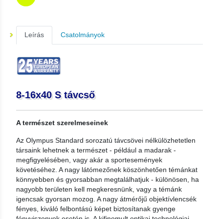
Leírás
Csatolmányok
8-16x40 S távcső
A természet szerelmeseinek
Az Olympus Standard sorozatú távcsövei nélkülözhetetlen
társaink lehetnek a természet - például a madarak -
megfigyelésében, vagy akár a sportesemények
követéséhez. A nagy látómezőnek köszönhetően témánkat
könnyebben és gyorsabban megtalálhatjuk - különösen, ha
nagyobb területen kell megkeresnünk, vagy a témánk
igencsak gyorsan mozog. A nagy átmérőjű objektívlencsék
fényes, kiváló felbontású képet biztosítanak gyenge
fényviszonyok esetén is. A kifinomult optikai technológiai