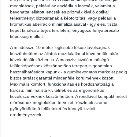
megoldások, például az aszférikus lencsék, valamint a
bevonattal ellátott lencsék és prizmák kiváló optikai
teljesítményt biztosítanak a képtorzítás, vagy például a
kromatikus aberráció minimalizálásával - így éles, tiszta
képet kínálva a teljes területen, lenyűgöző fényáteresztő
képesség mellett.
A mindössze 10 méter legkisebb fókusztávolságnak
köszönhetően az állatok mozdulatlanul követhetők, akár
közeledésük közben is. A masszív, kiváló minőségű
felületképzésnek köszönhetően terepen is gondtalan
használhatóságot kapunk - a gumibevonatos markolat pedig
biztos tartást garantál mindenféle körülmények között.
Maximális komfort, funkcionalitás és hordozhatóság a
karcsú, minimalista kivitelnek és az ergonomikus
kezelőszerveknek köszönhetően. A rendkívül kompakt méret
elérésének megfelelően tervezett részletek szemet
gyönyörködtető felületeket és könnyű kivitelt
eredményeznek.