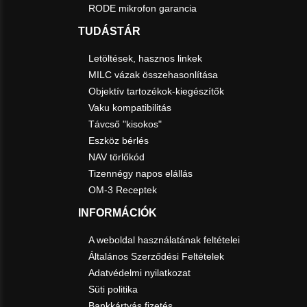
RODE mikrofon garancia
TUDÁSTÁR
Letöltések, hasznos linkek
MILC vázak összehasonlítása
Objektív tartozékok-kiegészítők
Vaku kompatibilitás
Távcső "kisokos"
Eszköz bérlés
NAV törlőkód
Tizennégy napos elállás
OM-3 Receptek
INFORMÁCIÓK
A weboldal használatának feltételei
Általános Szerződési Feltételek
Adatvédelmi nyilatkozat
Süti politika
Bankkártyás fizetés