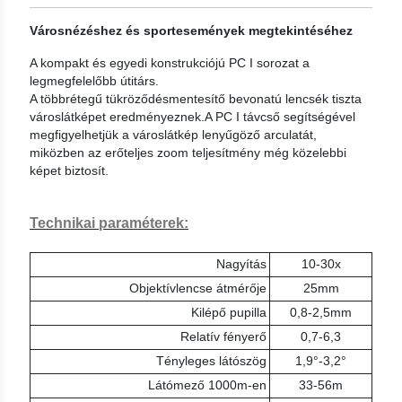
Városnézéshez és sportesemények megtekintéséhez
A kompakt és egyedi konstrukciójú PC I sorozat a
legmegfelelőbb útitárs.
A többrétegű tükröződésmentesítő bevonatú lencsék tiszta
városlátképet eredményeznek.A PC I távcső segítségével
megfigyelhetjük a városlátkép lenyűgöző arculatát,
miközben az erőteljes zoom teljesítmény még közelebbi
képet biztosít.
Technikai paraméterek:
Nagyítás
10-30x
Objektívlencse átmérője
25mm
Kilépő pupilla
0,8-2,5mm
Relatív fényerő
0,7-6,3
Tényleges látószög
1,9°-3,2°
Látómező 1000m-en
33-56m