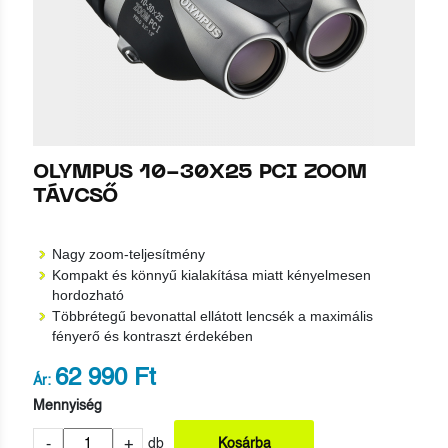
OLYMPUS 10-30X25 PCI ZOOM
TÁVCSŐ
Nagy zoom-teljesítmény
Kompakt és könnyű kialakítása miatt kényelmesen
hordozható
Többrétegű bevonattal ellátott lencsék a maximális
fényerő és kontraszt érdekében
62 990 Ft
Ár:
Mennyiség
-
+
db
Kosárba