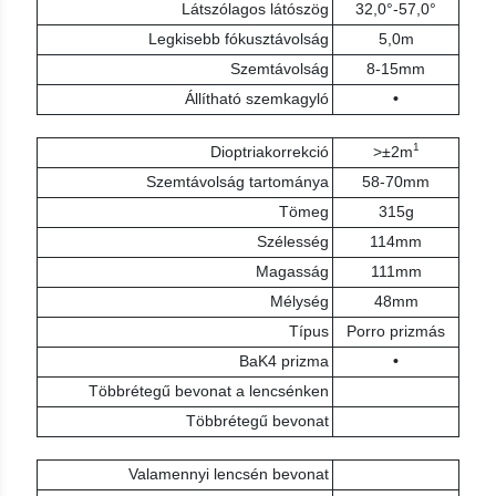
Látszólagos látószög
32,0°-57,0°
Legkisebb fókusztávolság
5,0m
Szemtávolság
8-15mm
Állítható szemkagyló
•
1
Dioptriakorrekció
>±2m
Szemtávolság tartománya
58-70mm
Tömeg
315g
Szélesség
114mm
Magasság
111mm
Mélység
48mm
Típus
Porro prizmás
BaK4 prizma
•
Többrétegű bevonat a lencsénken
Többrétegű bevonat
Valamennyi lencsén bevonat