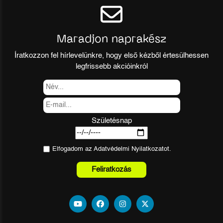
Maradjon naprakész
Íratkozzon fel hírlevelünkre, hogy első kézből értesülhessen
legfrissebb akcióinkról
Születésnap
Elfogadom az
Adatvédelmi Nyilatkozat
ot.
Feliratkozás