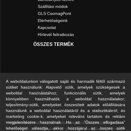
Szállítási módok
GLS CsomagPont
Elérhetőségeink
Kapcsolat
Hírlevél feliratkozás
ÖSSZES TERMÉK
A weboldalunkon válogatott saját és harmadik féltől származó
sütiket használunk: Alapvető sütik, amelyek szükségesek a
weboldal használatához; funkcionális sütik, amelyek
könnyebben használhatók a weboldal használatakor;
teljesítmény-sütik, amelyeket összesített adatok előállítására
használunk a weboldal használatáról és a statisztikákról; és
marketing cookie-k, amelyeket releváns tartalom és reklám
A feltüntetett árak, képek, leírások tájékoztató jellegűek és nem
megjelenítésére használnak. Ha az "Összes elfogadása"
lehetőséget választja, akkor hozzájárul az összes sütik
minősülnek ajánlattételnek, az esetleges pontatlanságért nem