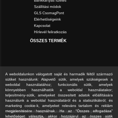
Bankkártyás fizetés
Szállítási módok
GLS CsomagPont
Elérhetőségeink
Kapcsolat
Hírlevél feliratkozás
ÖSSZES TERMÉK
A weboldalunkon válogatott saját és harmadik féltől származó
sütiket használunk: Alapvető sütik, amelyek szükségesek a
weboldal használatához; funkcionális sütik, amelyek
könnyebben használhatók a weboldal használatakor;
teljesítmény-sütik, amelyeket összesített adatok előállítására
használunk a weboldal használatáról és a statisztikákról; és
marketing cookie-k, amelyeket releváns tartalom és reklám
A feltüntetett árak, képek, leírások tájékoztató jellegűek és nem
megjelenítésére használnak. Ha az "Összes elfogadása"
lehetőséget választja, akkor hozzájárul az összes sütik
minősülnek ajánlattételnek, az esetleges pontatlanságért nem