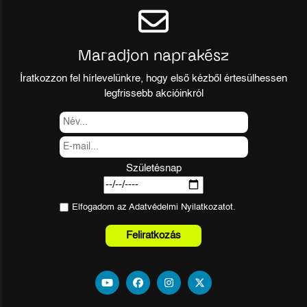
Maradjon naprakész
Íratkozzon fel hírlevelünkre, hogy első kézből értesülhessen
legfrissebb akcióinkról
Születésnap
Elfogadom az
Adatvédelmi Nyilatkozat
ot.
Feliratkozás