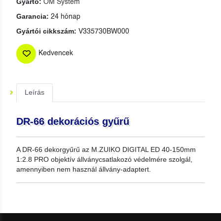
Gyártó:
OM System
Garancia:
24 hónap
Gyártói cikkszám:
V335730BW000
Kedvencek
Leírás
DR-66 dekorációs gyűrű
A DR‑66 dekorgyűrű az M.ZUIKO DIGITAL ED 40‑150mm
1:2.8 PRO objektív állványcsatlakozó védelmére szolgál,
amennyiben nem használ állvány‑adaptert.