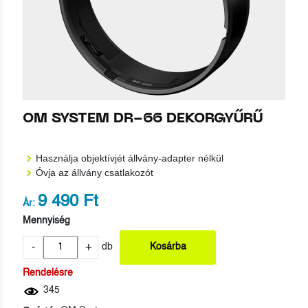
OM SYSTEM DR-66 DEKORGYŰRŰ
Használja objektívjét állvány-adapter nélkül
Óvja az állvány csatlakozót
9 490 Ft
Ár:
Mennyiség
-
+
db
Kosárba
Rendelésre
345