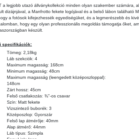
 a legjobb utazó állványkollekció minden olyan szakember számára, aki
ztult dizájnjával, a Manfrotto fekete logójával és a belső lábon található M
hogy a fotósok kifejezhessék egyediségüket, és a legmerészebb és kivét
zalomban, hogy egy olyan professzionális megoldás támogatja őket, a
aszországban készült.
 specifikációk:
Tömeg: 2,18kg
Láb szekciók: 4
Maximum magasság: 168cm
Minimum magasság: 48cm
Maximum magasság (leengedett középoszloppal):
148cm
Zárt hossz: 45cm
Felső csatlakozás: ⅜"-os csavar
Szín: Matt fekete
Vízszintező buborék: 3
Középoszlop: Gyorszár
Felső lap átmérője: 40mm
Alap átmérő: 44mm
Láb típus: Szimpla