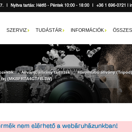
7.
|
Nyitva tartás: Hétfő - Péntek 10:00 - 18:00
|
+36 1 696-0721 | i
SZERVIZ
TUDÁSTÁR
INFORMÁCIÓK
ÖSSZES
ozékok
Állvány, állvány tartozék
Háromlábú állvány (Tripod
deó fej (MKBFRTA4GTFB-3W)
termék nem elérhető a webáruházunkban!