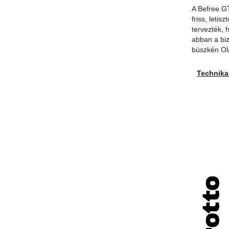
A Befree GT
friss, letis
tervezték, 
abban a bi
büszkén Ol
Technikai