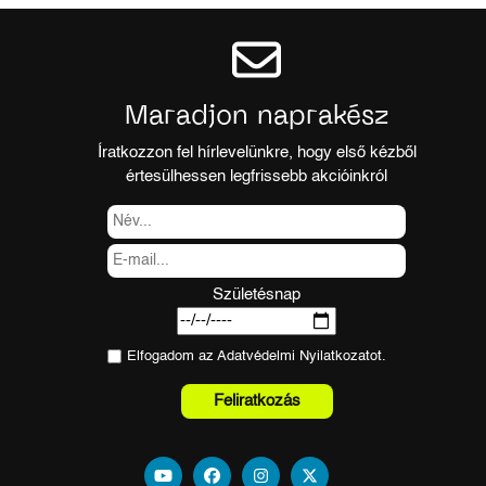
Maradjon naprakész
Íratkozzon fel hírlevelünkre, hogy első kézből
értesülhessen legfrissebb akcióinkról
Születésnap
Elfogadom az
Adatvédelmi Nyilatkozat
ot.
Feliratkozás