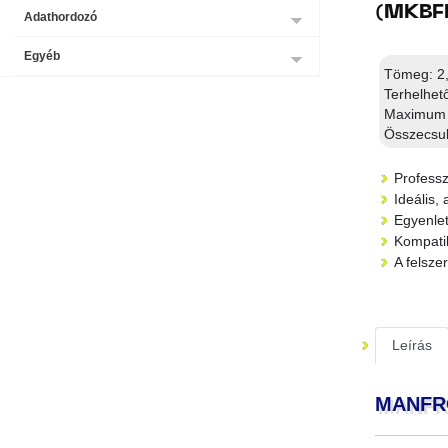
(MKBF
Adathordozó
Egyéb
Tömeg: 2
Terhelhet
Maximum 
Összecsuk
Professz
Ideális,
Egyenlet
Kompatib
A felsz
Leírás
MANFROT