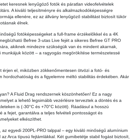
tet keresnek lenyűgöző fotók és páratlan videofelvételek
itárs. A kiváló teljesítményre és alkalmazkodóképességre
ja ellenére, ez az állvány lenyűgöző stabilitást biztosít tükör
kotásnak élnek.
nőségű fotóképességeket a full-frame érzékelőkkel és a 4K
 megbízható Befree 3-utas Live fejét a sikeres Befree GT PRO
ámára, akiknek mindezre szükségük van és mindent akarnak,
pi munkájuk között – a ragyogás megörökítése természetessé
t érjen el, miközben zökkenőmentesen ötvözi a fotó- és
an hordozhatóság és a figyelemre méltó stabilitás érdekében. Akár
ogyan? A Fluid Drag rendszernek köszönhetően! Ez a nagy
 amelyet a lehető legsimább vezérlésre terveztek a döntés és a
kleteken is (-30°C és +70°C között). Ráadásul a hosszú
a fejet, garantálva a teljes felvételi pontosságot és
 amelyeket elkészíthet.
et, az egyedi 200PL-PRO talppal – egy kiváló minőségű alumínium
Arca típusú fejtámlákkal. Két gumibetétje stabil fogást biztosít,