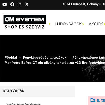
1074 Budapest, Dohány u. 6
ÚJDONSÁGOK
AKCIÓK
Főoldal
Fényképezőgép tartozékok
Fényképezőgép tart
Manfrotto Befree GT alu állvány tekerős zár +3D live fotó/vi
KATEGÓRIÁK
Ez a 
Digitális fényképezőgépek