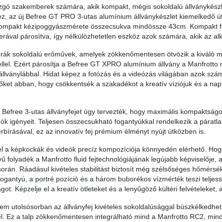
gó szakemberek számára, akik kompakt, mégis sokoldalú állványkészle
z, az új Befree GT PRO 3-utas alumínium állványkészlet kiemelkedő út
kompakt kézipoggyászmérete összecsukva mindössze 43cm. Kompakt formá
erával párosítva, így nélkülözhetetlen eszköz azok számára, akik az al
rák sokoldalú erőművek, amelyek zökkenőmentesen ötvözik a kiváló mi
ellel. Ezért párosítja a Befree GT XPRO alumínium állvány a Manfrotto
állványlábbal. Hidat képez a fotózás és a videózás világában azok sz
őket abban, hogy csökkentsék a szakadékot a kreatív víziójuk és a na
 Befree 3-utas állványfejet úgy tervezték, hogy maximális kompaktságo
ók igényeit. Teljesen összecsukható fogantyúkkal rendelkezik a páratl
rbírásával, ez az innovatív fej prémium élményt nyújt útközben is.
jel a képkockák és videók precíz kompozíciója könnyedén elérhető. H
yű folyadék a Manfrotto fluid fejtechnológiájának legújabb képviselője,
orán. Ráadásul kivételes stabilitást biztosít még szélsőséges hőmérsé
gantyú, a portré pozíció és a három buborékos vízmérték teszi teljessé 
got. Képzelje el a kreatív ötleteket és a lenyűgöző kültéri felvételeket,
em utolsósorban az állványfej kivételes sokoldalúsággal büszkélkedh
 Ez a talp zökkenőmentesen integrálható mind a Manfrotto RC2, mind az 