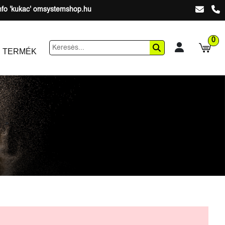
nfo 'kukac' omsystemshop.hu
0
 TERMÉK
)