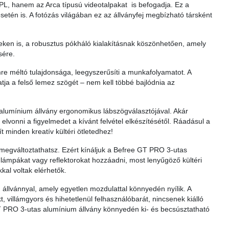
PL, hanem az Arca típusú videotalpakat is befogadja. Ez a
setén is. A fotózás világában ez az állványfej megbízható társként
eken is, a robusztus pókháló kialakításnak köszönhetően, amely
sére.
re méltó tulajdonsága, leegyszerűsíti a munkafolyamatot. A
tja a felső lemez szögét – nem kell többé bajlódnia az
alumínium állvány ergonomikus lábszögválasztójával. Akár
vonni a figyelmedet a kívánt felvétel elkészítésétől. Ráadásul a
t minden kreatív kültéri ötletedhez!
 megváltoztathatsz. Ezért kínáljuk a Befree GT PRO 3-utas
 lámpákat vagy reflektorokat hozzáadni, most lenyűgöző kültéri
kal voltak elérhetők.
 állvánnyal, amely egyetlen mozdulattal könnyedén nyílik. A
, villámgyors és hihetetlenül felhasználóbarát, nincsenek kiálló
GT PRO 3-utas alumínium állvány könnyedén ki- és becsúsztatható