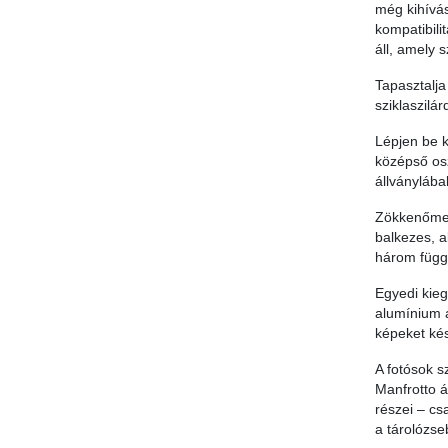
még kihívás
kompatibili
áll, amely 
Tapasztalja
sziklaszilá
Lépjen be k
középső osz
állványlába
Zökkenőment
balkezes, a
három függe
Egyedi kieg
alumínium á
képeket kés
A fotósok s
Manfrotto á
részei – cs
a tárolózse