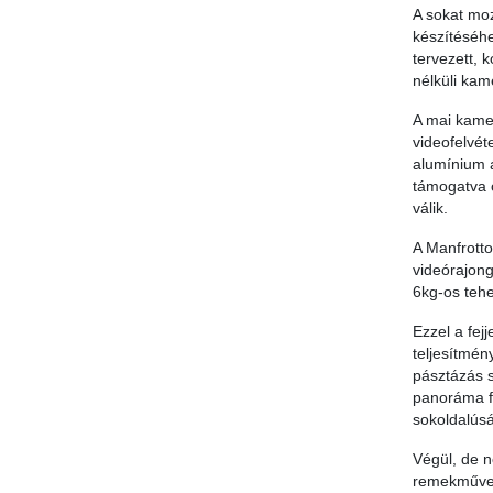
A sokat moz
készítéséhe
tervezett, 
nélküli kam
A mai kame
videofelvét
alumínium 
támogatva 
válik.
A Manfrotto
videórajong
6kg-os tehe
Ezzel a fej
teljesítmén
pásztázás s
panoráma fo
sokoldalúsá
Végül, de n
remekművel.