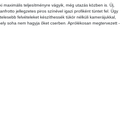
 maximális teljesítményre vágyik, még utazás közben is. Új,
anfrotto jellegzetes piros színével igazi profiként tüntet fel. Úgy
elesebb felvételeket készíthessék tükör nélküli kamerájukkal,
mely soha nem hagyja őket cserben. Aprólékosan megtervezett -