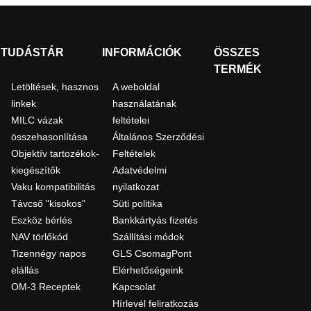
TUDÁSTÁR
INFORMÁCIÓK
ÖSSZES
TERMÉK
Letöltések, hasznos
A weboldal
linkek
használatának
MILC vázak
feltételei
összehasonlítása
Általános Szerződési
Objektív tartozékok-
Feltételek
kiegészítők
Adatvédelmi
Vaku kompatibilitás
nyilatkozat
Távcső "kisokos"
Süti politika
Eszköz bérlés
Bankkártyás fizetés
NAV törlőkód
Szállítási módok
Tizennégy napos
GLS CsomagPont
elállás
Elérhetőségeink
OM-3 Receptek
Kapcsolat
Hírlevél feliratkozás