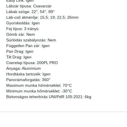
Easy Link: Igen
Lábzár típusa: Csavarzár
Lábak szöge: 22°, 54°, 89°
Láb-cső átmérője: 15,5; 19; 22,5; 26mm
Gyorskioldás: Igen
Fej típus: 3 irányú
Gömb zár: Nem
Súrlódás szabályozás: Nem
Független Pan zár: Igen
Pan Drag: Igen
Tilt Drag: Igen
Cserelap típusa: 200PL PRO
Anyaga: Alumínium
Hordtáska tartozék: Igen
Panorámaforgatás: 360°
Maximum munka hőmérséklet: 70°C
Minimum munka hőmérséklet: -30°C
Biztonságos teherbírás UNI/PdR 105:2021: 6kg