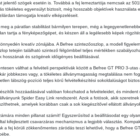
t jelentő szögek esetén is. Továbbá a fej lemeztartója nemcsak az 501
tás tökéletes egyensúlyt biztosít, még hosszabb objektívek használata e
szilárdan támogatja kreatív elképzeléseit.
 meg a páratlan stabilitást bármilyen terepen, még a legegyenetlenebb
rdan tartja a fényképezőgépet, és készen áll a legélesebb képek rögzíté
önnyedén kreatív zónájába. A Befree szintezőoszlop, a modell figyelem
lop tetején található szintező félgömbbel teljes mértékben szabályozha
k hosszának és szögének időigényes beállításával.
esen válthat a felvételi perspektívák között a Befree GT PRO 3-utas 
kár jobbkezes vagy, a tökéletes állványmagasság megtalálása nem fog el
tlen lábszög-pozíció teljes körű felvételkészítési sokoldalúságot biztosí
észítők hozzáadásával valóban fokozhatod a felvételeidet, és mindent
llványunk Spider Easy Link rendszerét. Azok a fotósok, akik szeretnek
zíthetnek, amelyek korábban csak a sok kiegészítővel ellátott állványok
zámára minden pillanat számít! Egyszerűsítsd a beállításodat egy olyan
ltal kifejlesztett csavarzáras mechanizmus a legjobb választás. Kompakt
ak a fej körüli zökkenőmentes záródás teszi lehetővé, hogy a Befree 
bébe.