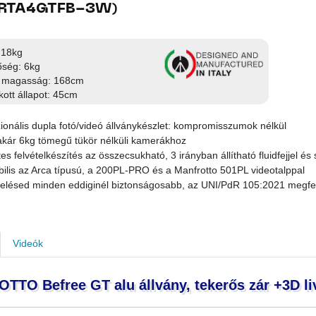
RTA4GTFB-3W)
,18kg
őség: 6kg
magasság: 168cm
ott állapot: 45cm
ionális dupla fotó/videó állványkészlet: kompromisszumok nélkül
 akár 6kg tömegű tükör nélküli kamerákhoz
es felvételkészítés az összecsukható, 3 irányban állítható fluidfejjel és
ilis az Arca típusú, a 200PL-PRO és a Manfrotto 501PL videotalppal
erelésed minden eddiginél biztonságosabb, az UNI/PdR 105:2021 megf
Videók
TO Befree GT alu állvány, tekerős zár +3D liv