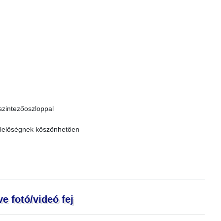
 szintezőoszloppal
elelőségnek köszönhetően
e fotó/videó fej