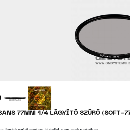
SANS 77MM 1/4 LÁGYÍTÓ SZŰRŐ (SOFT-
us lágyító szűrő modern kivitellel, nem csak portréhoz