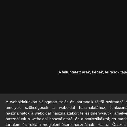
A feltüntetett árak, képek, leírások t
A weboldalunkon válogatott saját és harmadik féltől származó sü
amelyek szükségesek a weboldal használatához; funkcioná
használhatók a weboldal használatakor; teljesítmény-sütik, amelyek
használunk a weboldal használatáról és a statisztikákról; és mar
tartalom és reklám megjelenítésére használnak. Ha az "Összes e