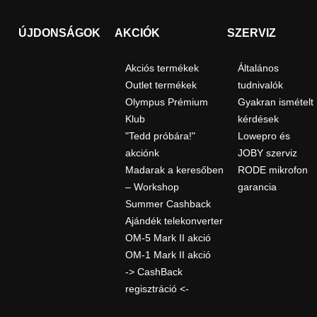
ÚJDONSÁGOK
AKCIÓK
SZERVIZ
Akciós termékek
Általános
Outlet termékek
tudnivalók
Olympus Prémium
Gyakran ismételt
Klub
kérdések
"Tedd próbára!"
Lowepro és
akciónk
JOBY szerviz
Madarak a keresőben
RODE mikrofon
– Workshop
garancia
Summer Cashback
Ajándék telekonverter
OM-5 Mark II akció
OM-1 Mark II akció
-> CashBack
regisztráció <-