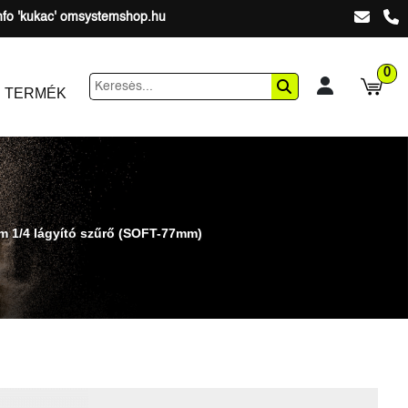
nfo 'kukac' omsystemshop.hu
0
 TERMÉK
m 1/4 lágyító szűrő (SOFT-77mm)