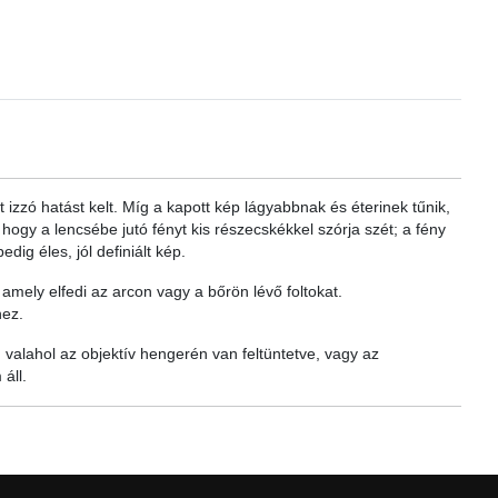
rt izzó hatást kelt. Míg a kapott kép lágyabbnak és éterinek tűnik,
hogy a lencsébe jutó fényt kis részecskékkel szórja szét; a fény
ig éles, jól definiált kép.
mely elfedi az arcon vagy a bőrön lévő foltokat.
hez.
 valahol az objektív hengerén van feltüntetve, vagy az
áll.