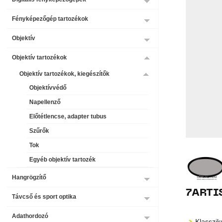
Fényképezőgép tartozékok
Objektív
Objektív tartozékok
Objektív tartozékok, kiegészítők
Objektívvédő
Napellenző
Előtétlencse, adapter tubus
Szűrők
Tok
Egyéb objektív tartozék
Hangrögzítő
7ARTI
Távcső és sport optika
Adathordozó
Klasszik