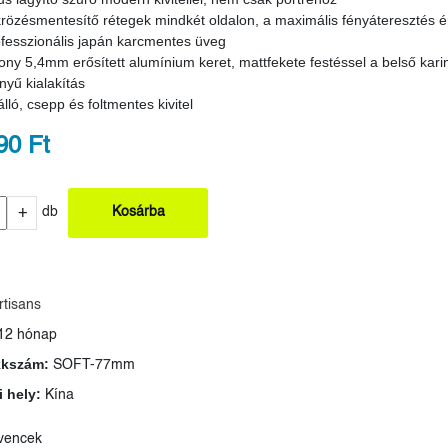
rözésmentesítő rétegek mindkét oldalon, a maximális fényáteresztés 
fesszionális japán karcmentes üveg
ony 5,4mm erősített alumínium keret, mattfekete festéssel a belső kar
nyű kialakítás
álló, csepp és foltmentes kivitel
90 Ft
+
db
Kosárba
rtisans
12 hónap
kkszám:
SOFT-77mm
 hely:
Kína
vencek