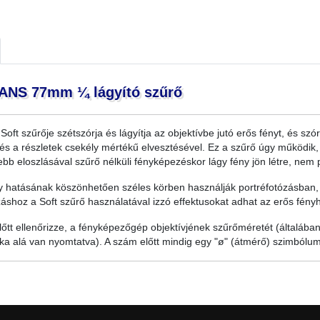
ANS 77mm ¼ lágyító szűrő
 Soft szűrője szétszórja és lágyítja az objektívbe jutó erős fényt, és szó
 és a részletek csekély mértékű elvesztésével. Ez a szűrő úgy működik, 
bb eloszlásával szűrő nélküli fényképezéskor lágy fény jön létre, nem ped
y hatásának köszönhetően széles körben használják portréfotózásban, a
áshoz a Soft szűrő használatával izzó effektusokat adhat az erős fény
őtt ellenőrizze, a fényképezőgép objektívjének szűrőméretét (általában
ka alá van nyomtatva). A szám előtt mindig egy "ø" (átmérő) szimbólum 