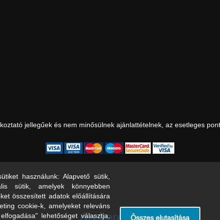
ájékoztató jellegűek és nem minősülnek ajánlattételnek, az esetleges pon
tiket használunk: Alapvető sütik,
lis sütik, amelyek könnyebben
et összesített adatok előállítására
keting cookie-k, amelyeket releváns
lfogadása" lehetőséget választja,
Összes elutasítása