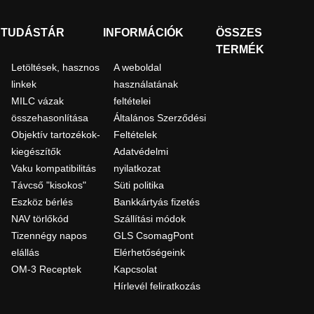
TUDÁSTÁR
INFORMÁCIÓK
ÖSSZES
TERMÉK
Letöltések, hasznos
A weboldal
linkek
használatának
MILC vázak
feltételei
összehasonlítása
Általános Szerződési
Objektív tartozékok-
Feltételek
kiegészítők
Adatvédelmi
Vaku kompatibilitás
nyilatkozat
Távcső "kisokos"
Süti politika
Eszköz bérlés
Bankkártyás fizetés
NAV törlőkód
Szállítási módok
Tizennégy napos
GLS CsomagPont
elállás
Elérhetőségeink
OM-3 Receptek
Kapcsolat
Hírlevél feliratkozás