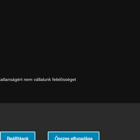
tatlanságért nem vállalunk felelősséget
Beállítások
Összes elfogadása