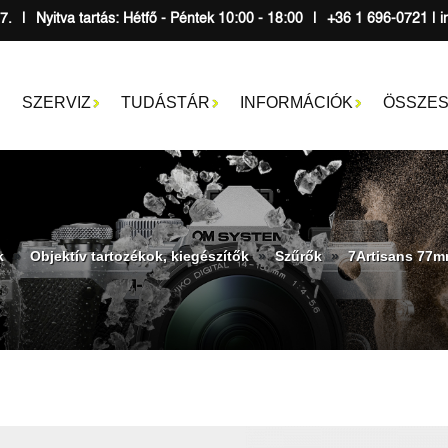
7.
|
Nyitva tartás: Hétfő - Péntek 10:00 - 18:00
|
+36 1 696-0721 | i
SZERVIZ
TUDÁSTÁR
INFORMÁCIÓK
ÖSSZES
k
Objektív tartozékok, kiegészítők
Szűrők
7Artisans 77m