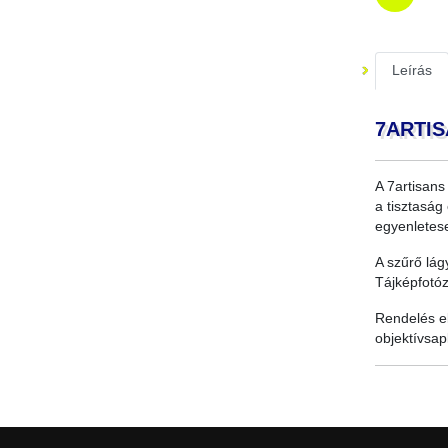
Leírás
7ARTIS
A 7artisans
a tisztaság
egyenletese
A szűrő lág
Tájképfotóz
Rendelés el
objektívsap