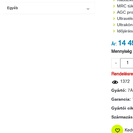
MRC tük
Egyéb
AGC pro
Ultravék
Ultrakön
Időjárás
14 4
Ár:
Mennyiség
-
Rendelésre
1372
Gyártó:
7A
Garancia:
Gyártói ci
Származási
Ked